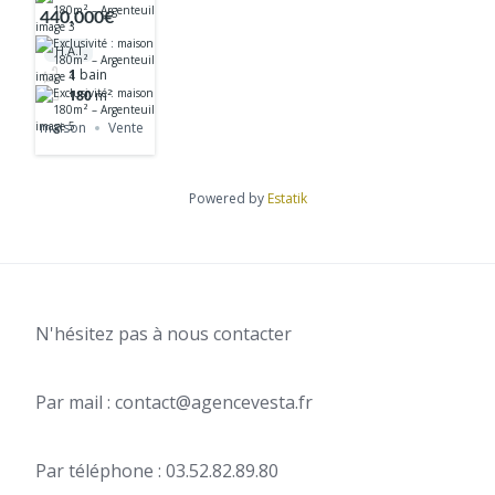
maison 180m²
440,000€
– Argenteuil
H.A.I
1
bain
180
m²
maison
Vente
Powered by
Estatik
N'hésitez pas à nous contacter
Par mail : contact@agencevesta.fr
Par téléphone : 03.52.82.89.80