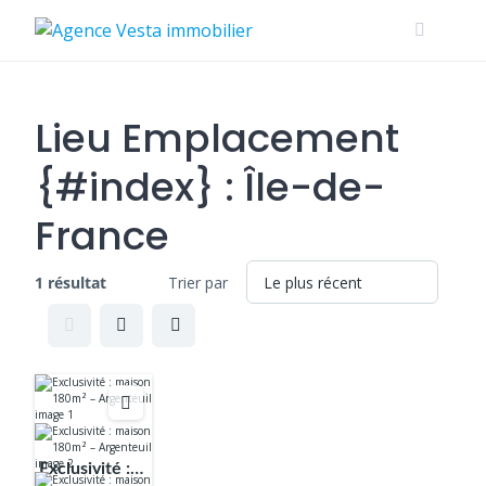
Skip
to
content
Lieu Emplacement
{#index} :
Île-de-
France
1 résultat
Trier par
Exclusivité :