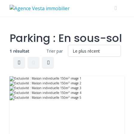
Skip
to
content
Parking :
En sous-sol
1 résultat
Trier par