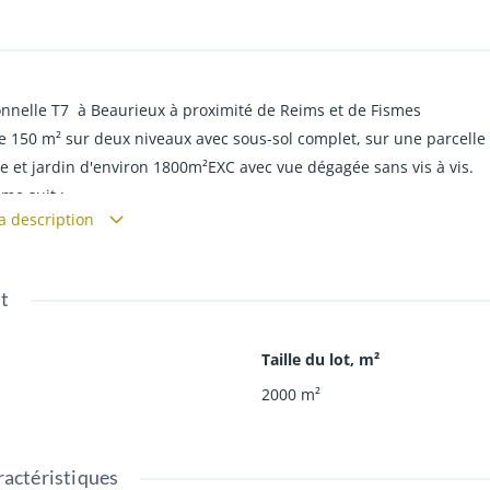
onnelle T7 à Beaurieux à proximité de Reims et de Fismes
e 150 m² sur deux niveaux avec sous-sol complet, sur une parcell
se et jardin d'environ 1800m²EXC avec vue dégagée sans vis à vis.
e suit :
la description
salon/séjour de 50 m² lumineux et ouvert sur cuisine équipée et 
 12 m², une grande salle de bain et un WC indépendant .
e mezzanine, 4 chambres.
t
s sol complet dont garage pouvant accueillir 2 véhicules légers.
Taille du lot, m²
2000
m²
actéristiques