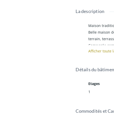
La description
Maison traditi
Belle maison d
terrain, terras
Composée comm
Afficher toute 
-au RDC grand 
une chambre de
- A l'étage un
Détails du bâtimen
Le tout sur sou
Etages
1
240 000€ F.A.I*
Commodités et Car