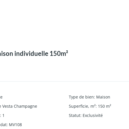
aison individuelle 150m²
te
Type de bien
:
Maison
e Vesta Champagne
Superficie, m²
:
150
m²
s
:
1
Statut
:
Exclusivité
ndat
:
MV108