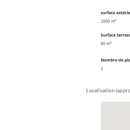
surface extéri
2000
m²
Surface terras
*honoraires charg
80
m²
Nombre de pla
2
Localisation (appr