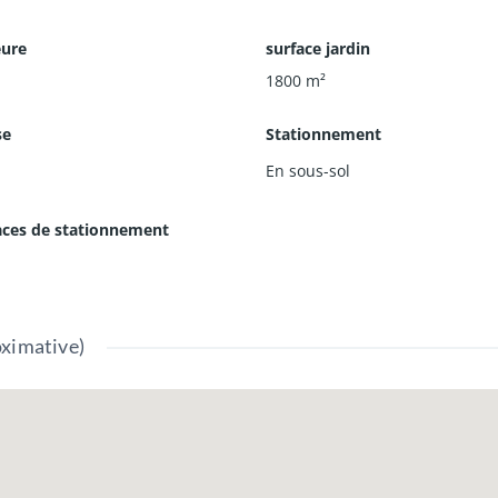
Besoin de + d'infos ? Appelez-nous !
eure
surface jardin
1800
m²
se
Stationnement
e vendeur
En sous-sol
ces de stationnement
oximative)