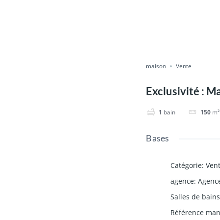
maison
Vente
Exclusivité : M
1
bain
150
m²
Bases
Catégorie
:
Ven
agence
:
Agenc
Salles de bain
Référence ma