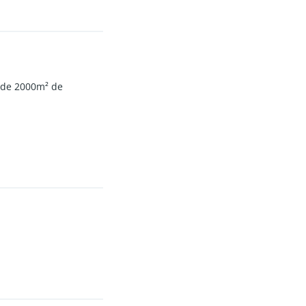
e de 2000m² de
aménagée,