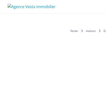
Skip
to
content
Vente
maison
E