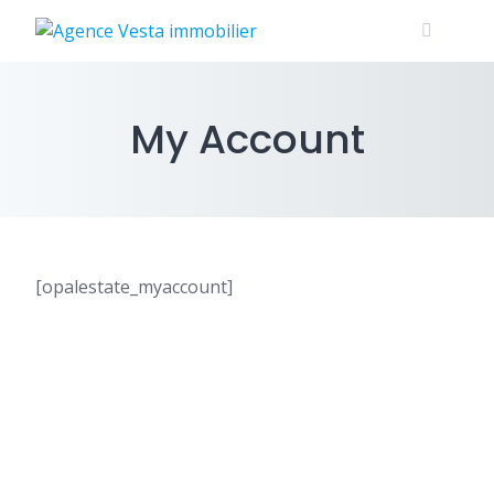
Skip
to
content
My Account
[opalestate_myaccount]