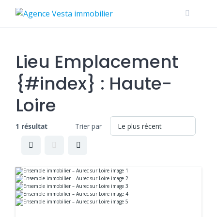
Skip
to
content
Lieu Emplacement
{#index} :
Haute-
Loire
1 résultat
Trier par