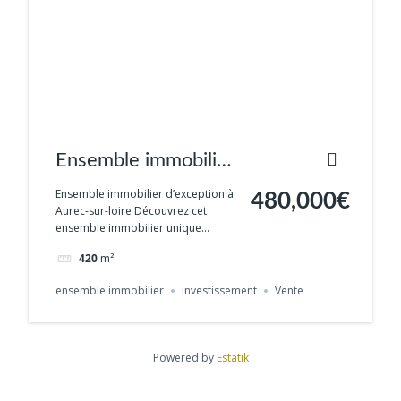
Ensemble immobilier
– Aurec sur Loire
Ensemble immobilier d’exception à
480,000€
Aurec-sur-loire Découvrez cet
ensemble immobilier unique...
420
m²
ensemble immobilier
investissement
Vente
Powered by
Estatik