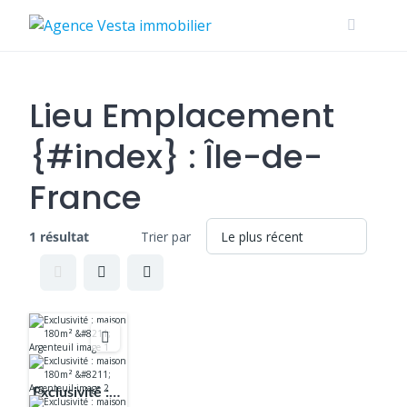
Skip
to
content
Lieu Emplacement
{#index} :
Île-de-
France
1 résultat
Trier par
Exclusivité :