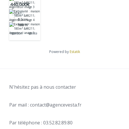
maison 180m²
440,000€
– Argenteuil
H.A.I
1
bain
180
m²
maison
Vente
Powered by
Estatik
N'hésitez pas à nous contacter
Par mail : contact@agencevesta.fr
Par téléphone : 03.52.82.89.80